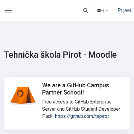
Idi na glavni sadržaj
Prijava
Uključi/isključi polje za 
Bočni panel
Tehnička škola Pirot - Moodle
We are a GitHub Campus
Partner School!
Free access to GitHub Enterprise
Server and GitHub Student Developer
Pack
https://github.com/tspirot