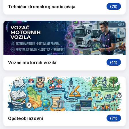
Tehničar drumskog saobraćaja
(70)
Vozač motornih vozila
(41)
Opšteobrazovni
(71)