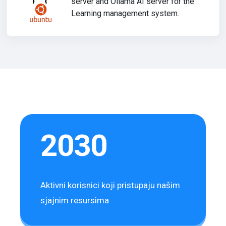
server and Ollama AI server for the
Learning management system.
2030
Aktivni korisnici koji pristupaju našim
sjajnim resursima