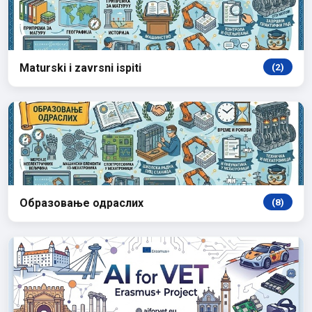
Maturski i zavrsni ispiti
(2)
Образовање одраслих
(8)