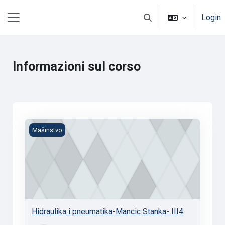
Vai al contenuto principale
Login
Attiva/disattiva input di
Pannello laterale
Informazioni sul corso
Hidraulika i pneumatika-Mancic Stanka- III4
Mašinstvo
Hidraulika i pneumatika-Mancic Stanka- III4