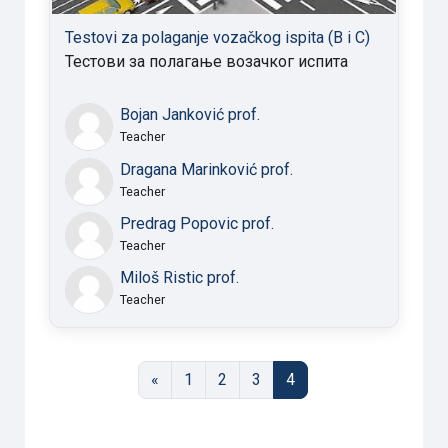
Testovi za polaganje vozačkog ispita (B i C)
Тестови за полагање возачког испита
Bojan Janković prof.
Teacher
Dragana Marinković prof.
Teacher
Predrag Popovic prof.
Teacher
Miloš Ristic prof.
Teacher
Previous page
Page 1
Page 2
Page 3
Page 4
«
1
2
3
4