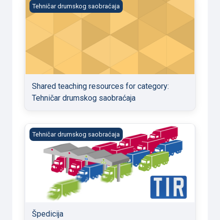
Shared teaching resources for category: Tehničar drum
Tehničar drumskog saobraćaja
Shared teaching resources for category:
Tehničar drumskog saobraćaja
Špedicija
Tehničar drumskog saobraćaja
Špedicija