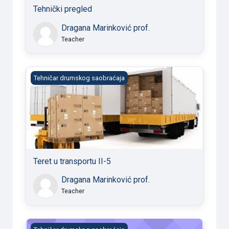
Tehnički pregled
Dragana Marinković prof.
Teacher
Teret u transportu II-5
Tehničar drumskog saobraćaja
Teret u transportu II-5
Dragana Marinković prof.
Teacher
Testovi za polaganje teorijskog dela vozačkog ispita 2