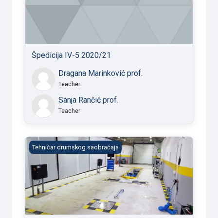
Špedicija IV-5 2020/21
Dragana Marinković prof.
Teacher
Sanja Rančić prof.
Teacher
Tehnički pregled
Tehničar drumskog saobraćaja