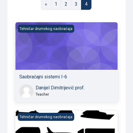
Previous page
Page 1
Page 2
Page 3
Page 4
«
1
2
3
4
Saobraćajni sistemi I-6
Tehničar drumskog saobraćaja
Saobraćajni sistemi I-6
Danijel Dimitrijević prof.
Teacher
Saobraćajni sistemi I-5
Tehničar drumskog saobraćaja