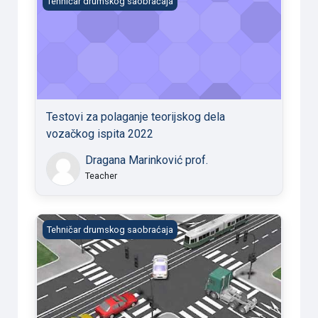
Tehničar drumskog saobraćaja
Testovi za polaganje teorijskog dela
vozačkog ispita 2022
Dragana Marinković prof.
Teacher
Testovi za polaganje vozačkog ispita (B i C)
Tehničar drumskog saobraćaja