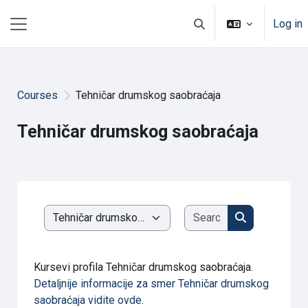
Skip to main content
Log in
Toggle search input
Side panel
Courses
Tehničar drumskog saobraćaja
Tehničar drumskog saobraćaja
Search courses
Course categories
Search cours
Kursevi profila Tehničar drumskog saobraćaja.
Detaljnije informacije za smer Tehničar drumskog
saobraćaja vidite ovde
.