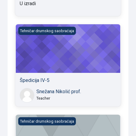
U izradi
Špedicija IV-5
Tehničar drumskog saobraćaja
Špedicija IV-5
Snežana Nikolić prof.
Teacher
Špedicija IV-5 2020/21
Tehničar drumskog saobraćaja